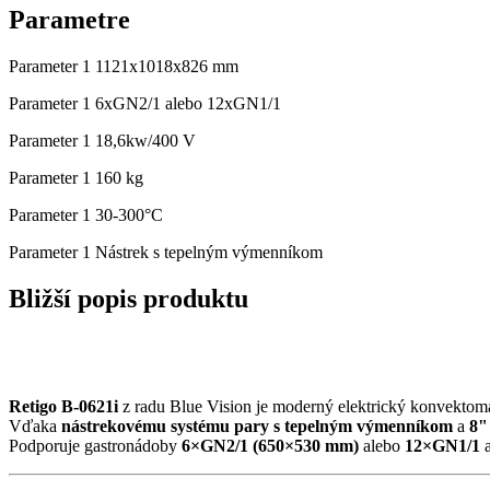
Parametre
Parameter 1
1121x1018x826 mm
Parameter 1
6xGN2/1 alebo 12xGN1/1
Parameter 1
18,6kw/400 V
Parameter 1
160 kg
Parameter 1
30-300°C
Parameter 1
Nástrek s tepelným výmenníkom
Bližší popis produktu
Elektrický konvektomat Retigo
Retigo B-0621i
z radu Blue Vision je moderný elektrický konvektomat
Vďaka
nástrekovému systému pary s tepelným výmenníkom
a
8"
Podporuje gastronádoby
6×GN2/1 (650×530 mm)
alebo
12×GN1/1
a