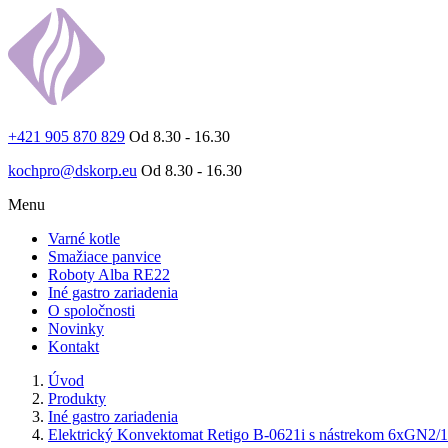
+421 905 870 829
Od 8.30 - 16.30
kochpro@dskorp.eu
Od 8.30 - 16.30
Menu
Varné kotle
Smažiace panvice
Roboty Alba RE22
Iné gastro zariadenia
O spoločnosti
Novinky
Kontakt
Úvod
Produkty
Iné gastro zariadenia
Elektrický Konvektomat Retigo B-0621i s nástrekom 6xGN2/1