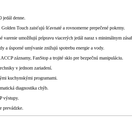
21i
jedál denne.
a Golden Touch zaisťujú šťavnaté a rovnomerne prepečené pokrmy.
né varenie umožňujú prípravu viacerých jedál naraz s minimálnym zás
vody a úsporné umývanie znižujú spotrebu energie a vody.
ACCP záznamy, FanStop a trojité sklo pre bezpečnú manipuláciu.
 techniky v jednom zariadení.
skými kuchynskými programami.
matická diagnostika chýb.
 výstupy.
ie prevádzke.