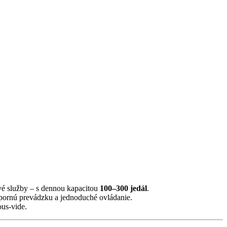
m 6×GN2/1
ové služby – s dennou kapacitou
100–300 jedál
.
spornú prevádzku a jednoduché ovládanie.
ous-vide.