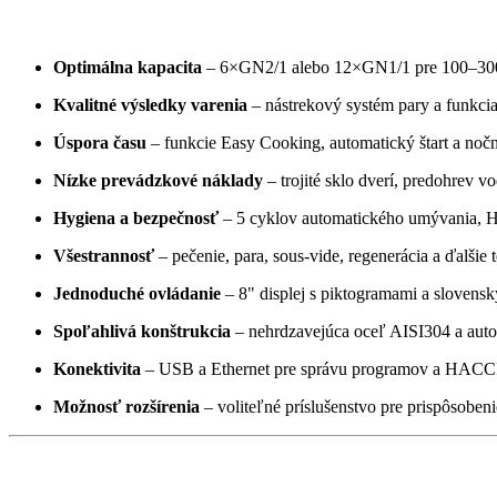
Hlavné výhody konvektomatu Retigo B-06
Optimálna kapacita
– 6×GN2/1 alebo 12×GN1/1 pre 100–300 
Kvalitné výsledky varenia
– nástrekový systém pary a funkci
Úspora času
– funkcie Easy Cooking, automatický štart a noč
Nízke prevádzkové náklady
– trojité sklo dverí, predohrev 
Hygiena a bezpečnosť
– 5 cyklov automatického umývania, H
Všestrannosť
– pečenie, para, sous-vide, regenerácia a ďalšie
Jednoduché ovládanie
– 8" displej s piktogramami a sloven
Spoľahlivá konštrukcia
– nehrdzavejúca oceľ AISI304 a auto
Konektivita
– USB a Ethernet pre správu programov a HACCP
Možnosť rozšírenia
– voliteľné príslušenstvo pre prispôsoben
Technické údaje