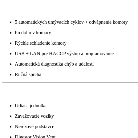
Hygienické a údržbové funkcie
5 automatických umývacích cyklov + odvápnenie komory
Predohrev komory
Rýchle schladenie komory
USB + LAN pre HACCP výstup a programovanie
Automatická diagnostika chýb a udalostí
Ručná sprcha
Doplnkové príslušenstvo (na objednávku)
Udiaca jednotka
Zavažovacie vozíky
Nerezové podstavce
Digestor Vision Vent