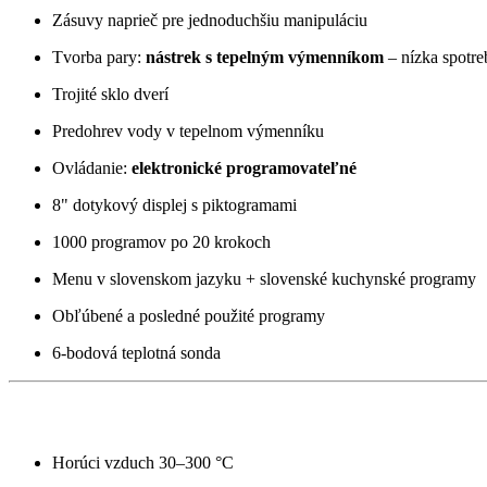
Zásuvy naprieč pre jednoduchšiu manipuláciu
Tvorba pary:
nástrek s tepelným výmenníkom
– nízka spotre
Trojité sklo dverí
Predohrev vody v tepelnom výmenníku
Ovládanie:
elektronické programovateľné
8" dotykový displej s piktogramami
1000 programov po 20 krokoch
Menu v slovenskom jazyku + slovenské kuchynské programy
Obľúbené a posledné použité programy
6-bodová teplotná sonda
Režimy varenia a funkcie
Horúci vzduch 30–300 °C