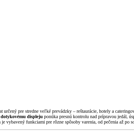
 B-0621i s nástrekovým systémo
 určený pre stredne veľké prevádzky – reštaurácie, hotely a catering
 dotykovému displeju
ponúka presnú kontrolu nad prípravou jedál, ú
 je vybavený funkciami pre rôzne spôsoby varenia, od pečenia až po s