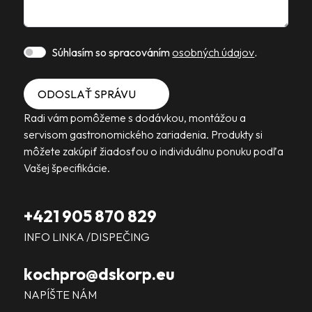
Súhlasím so spracováním
osobných údajov
.
ODOSLAŤ SPRÁVU
Radi vám pomôžeme s dodávkou, montážou a
servisom gastronomického zariadenia. Produkty si
môžete zakúpiť žiadosťou o individuálnu ponuku podľa
Vašej špecifikácie.
+421 905 870 829
INFO LINKA /DISPEČING
kochpro@dskorp.eu
NAPÍŠTE NÁM